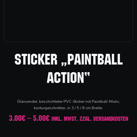
Sticker „Paintball
Action“
Glänzender, beschichteter PVC-Sticker mit Paintball-Motiv,
konturgeschnitten, in 3 / 5 / 8 cm Breite.
Preisspanne:
3.00
€
–
5.00
€
inkl. MwSt. zzgl. Versandkosten
3.00€
Sticker
bis
"Paintball
5.00€