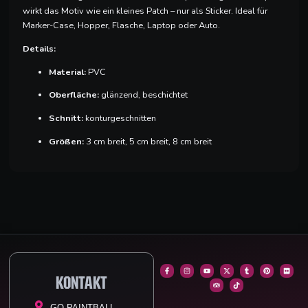
wirkt das Motiv wie ein kleines Patch – nur als Sticker. Ideal für
Marker-Case, Hopper, Flasche, Laptop oder Auto.
Details:
Material:
PVC
Oberfläche:
glänzend, beschichtet
Schnitt:
konturgeschnitten
Größen:
3 cm breit, 5 cm breit, 8 cm breit
F
I
Y
T
X
T
T
P
F
a
n
o
r
-
i
u
i
l
Kontakt
c
s
u
i
t
k
m
n
i
e
t
t
p
w
t
b
t
c
b
a
u
a
i
o
l
e
k
o
g
b
d
t
k
r
r
r
o
r
e
v
t
e
GO PAINTBALL