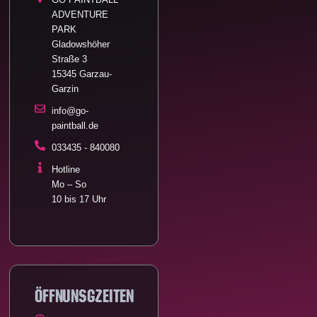
k
a
i
e
s
-
m
s
r
t
ADVENTURE
f
o
r
PARK
Gladowshöher
Straße 3
15345 Garzau-
Garzin
info@go-
paintball.de
033435 - 840080
Hotline
Mo – So
10 bis 17 Uhr
öFFNUNSGZEITEN