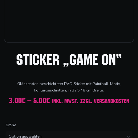
Sticker „Game On“
Glänzender, beschichteter PVC-Sticker mit Paintball-Motiv,
konturgeschnitten, in 3 / 5 / 8 cm Breite.
Preisspanne:
3.00
€
–
5.00
€
inkl. MwSt. zzgl. Versandkosten
3.00€
Sticker
bis
"Game
5.00€
On"
Größe
Menge